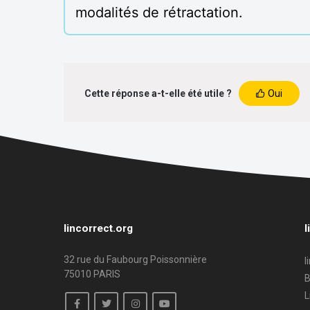
modalités de rétractation.
Cette réponse a-t-elle été utile ?
Oui
lincorrect.org
l
32 rue du Faubourg Poissonnière
l
75010 PARIS
B
L