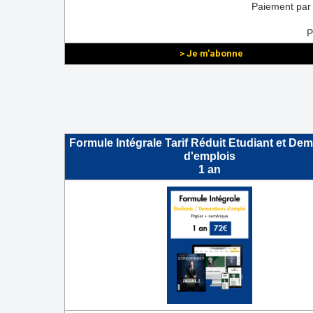
Paiement par
P
> Je m'abonne
Formule Intégrale Tarif Réduit Etudiant et De
d'emplois
1 an