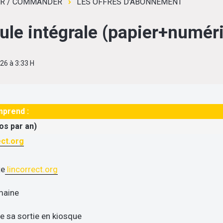
ER / COMMANDER
LES OFFRES D'ABONNEMENT
le intégrale (papier+numéri
026 à 3:33 H
mprend :
os par an)
ect.org
te
lincorrect.org
maine
de sa sortie en kiosque