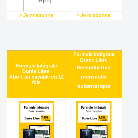
de port)
> Je m'abonne
> Je m'abonne
Formule Intégrale
Durée Libre
Formule Intégrale
Reconduction
Durée Libre
mensuelle
Abo 1 an payable en 12
fois
automatique